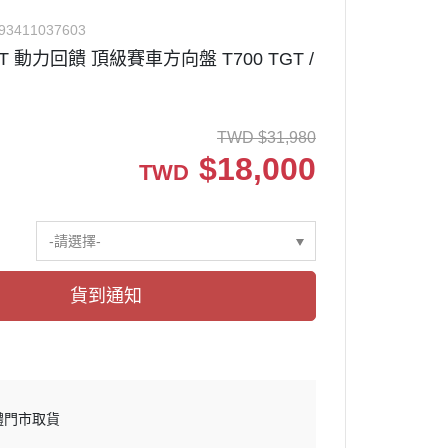
✅ 其他周邊
93411037603
T 動力回饋 頂級賽車方向盤 T700 TGT /
周邊設備
TWD
$
31,980
關
$
18,000
TWD
-請選擇-
貨到通知
體門市取貨