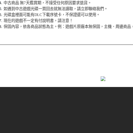
中古商品 無7天鑑賞期，不接受任何原因要求退貨。
如遇到中古遊戲光碟一買回去就無法讀取，請立即聯絡我們。
光碟盒裡面可能有DLC下載序號卡，不保證還可以使用。
現在的遊戲不一定有付說明書，請注意！
保固內容，依各商品狀態為主。例：遊戲片原廠本無保固，主機、周邊商品，