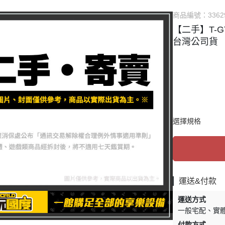
他TV Game主機
✅ PSV 卡匣
⭐ 直驅方向盤相關
商品編號：
3362
DS系列 掌機
✅ 3DS 卡匣
✅ 賽車架 相關
【二手】T-G
SV系列 掌機
✅ 其他遊戲
✅ 飛行模擬 相關
台灣公司貨
他 掌機
✅ PS3 遊戲
✅ 賽車 飛行支架 
🗺️ 賽道、模組 相
選擇規格
運送&付款
運送方式
一般宅配
實
付款方式