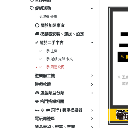
✅ 其
促銷活動
✅ 3
免運費 優惠
✅ P
⭕️ 關於加盟事宜
✅ 其
🚚 模擬器安裝、運送、設定
✅ 關於二手中古
✅ 二手 主機
✅ 二手 遊戲 光碟 卡夾
✅ 二手 周邊設備
遊樂器主機
遊戲軟體
🎮 遊戲類型分類
❤️ 格鬥搖桿相關
🏎 ✈️ 🚛 飛行 | 賽車模擬器
電玩周邊區
液晶電視、螢幕、音響