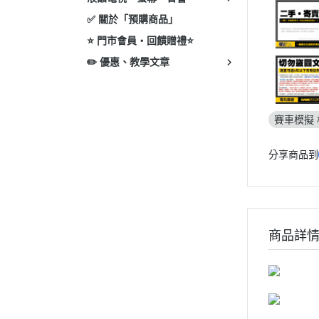
✅ 關於「預購商品」
⭐ 門市會員・回饋贈禮⭐
✏️ 優惠、教學文章
賽車模擬 
分享商品到
商品詳