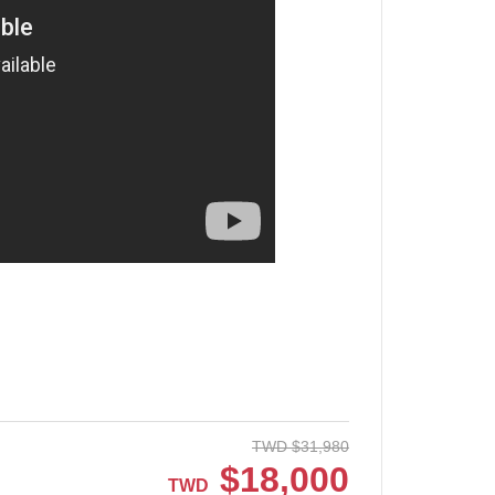
TWD
$
31,980
$
18,000
TWD