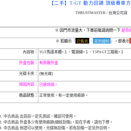
【二手】T-GT 動力回饋 頂級賽車方
THRUSTMASTER / 台灣公司貨
※ 因門市流量大，下單前敬請詢問一下
是否
已售完
貨到通知
※ 若顯示
「
、
」
，即表示
內容物：
TGT馬達本體×１、電源線×１、T3PA GT三踏板×１
外盒包裝：
有原廠外盒
(無光碟)
光碟卡夾：
保固內容：
已過保固。
正常使用，有一定使用痕跡。
商品狀態：
中古商品 出貨前一定先測試，確認可使用。
中古商品 外盒多少有使用痕跡(細紋刮傷)，如在乎者，請勿下標。
中古商品 保證可以使用，光碟無刮傷。若有刮傷一定另外註明。