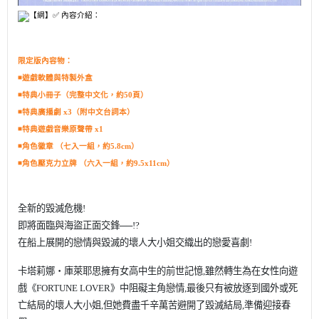
【網】✅ 內容介紹：
限定版內容物：
◾遊戲軟體與特製外盒
◾特典小冊子（完整中文化，約50頁）
◾特典廣播劇 x3（附中文台詞本）
◾特典遊戲音樂原聲帶 x1
◾角色徽章 （七入一組，約5.8cm）
◾角色壓克力立牌 （六入一組，約9.5x11cm）
全新的毀滅危機!
即將面臨與海盜正面交鋒──!?
在船上展開的戀情與毀滅的壞人大小姐交織出的戀愛喜劇!
卡塔莉娜‧庫萊耶思擁有女高中生的前世記憶,雖然轉生為在女性向遊
戲《FORTUNE LOVER》中阻礙主角戀情,
最後只有被放逐到國外或死
亡結局的壞人大小姐,但她費盡千辛萬苦避開了毀滅結局,準備迎接春