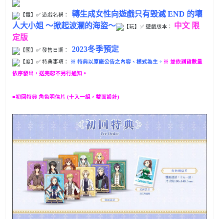
轉生成女性向遊戲只有毀滅 END 的壞
【電】✅ 遊戲名稱：
人大小姐 ～掀起波瀾的海盜～
中文 限
【玩】
✅ 遊戲版本：
定版
2023冬季預定
【國】✅ 發售日期：
【度】✅ 特典事項：
※ 特典以原廠公告之內容、樣式為主。
※ 並依到貨數量
依序發出，送完恕不另行通知。
■初回特典
角色明信片 (十入一組，雙面設計)