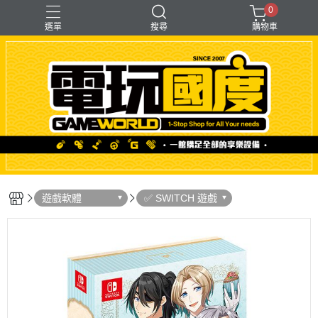
0
選單
搜尋
購物車
「遊戲」多人同樂
【PS＋PC用】賽模
〖直驅式〗基座
F1形式
支架【可收折】
遊戲軟體
✅ SWITCH 遊戲