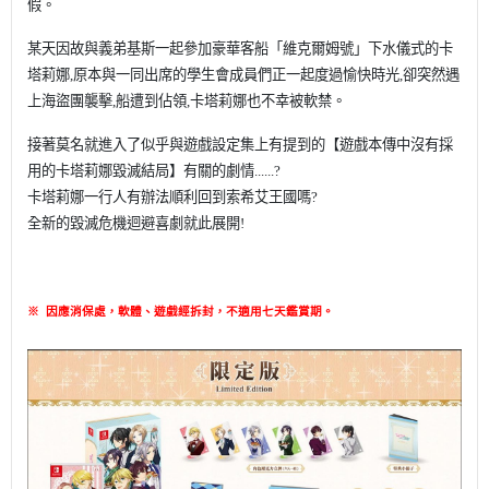
假。
某天因故與義弟基斯一起
參加豪華客船「維克爾姆號」下水儀式的卡
塔莉娜,原本與一同出席的學生會成員們正一起度過愉快時光,
卻突然遇
上海盜團襲擊,船遭到佔領,卡塔莉娜也不幸被軟禁。
接著莫名就進入了似乎與遊戲設定集上有提到的
【遊戲本傳中沒有採
用的卡塔莉娜毀滅結局】有關的劇情......?
卡塔莉娜一行人有辦法順利回到索希艾王國嗎?
全新的毀滅危機迴避喜劇就此展開!
※
因應消保處，軟體、遊戲經拆封，不適用七天鑑賞期
。