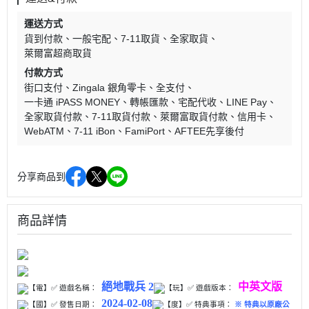
運送方式
貨到付款
一般宅配
7-11取貨
全家取貨
萊爾富超商取貨
付款方式
街口支付
Zingala 銀角零卡
全支付
一卡通 iPASS MONEY
轉帳匯款
宅配代收
LINE Pay
全家取貨付款
7-11取貨付款
萊爾富取貨付款
信用卡
WebATM
7-11 iBon
FamiPort
AFTEE先享後付
分享商品到
商品詳情
絕地戰兵 2
中英文版
【電】✅ 遊戲名稱：
【玩】
✅ 遊戲版本：
2024-02-08
【國】✅ 發售日期：
【度】✅ 特典事項：
※ 特典以原廠公