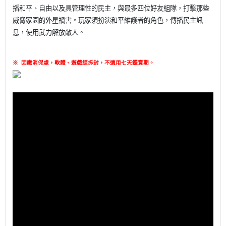
播和平、自由以及具管理性的民主，與最多四位好友組隊，打擊那些
威脅家園的外星禍害。玩家須扮演和平維護者的角色，傳播民主訊
息，使用武力解放敵人。
※
因應消保處，軟體、遊戲經拆封，不適用七天鑑賞期
。