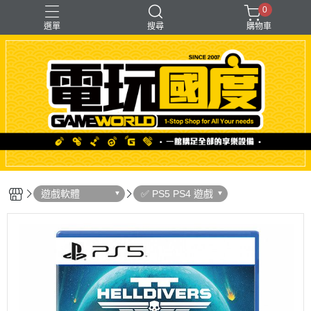
0
選單
搜尋
購物車
「遊戲」多人同樂
【PS＋PC用】賽模
〖直驅式〗基座
F1形式
支架【可收折】
遊戲軟體
✅ PS5 PS4 遊戲