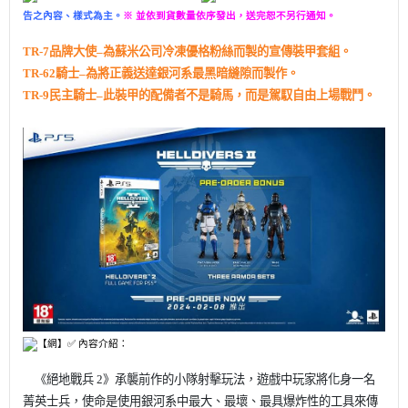
告之內容、樣式為主。
※ 並依到貨數量依序發出，送完恕不另行通知。
TR-7
品牌大使–為蘇米公司冷凍優格粉絲而製的宣傳裝甲套組。
TR-62
騎士–為將正義送達銀河系最黑暗縫隙而製作。
TR-9
民主騎士–此裝甲的配備者不是騎馬，
而是駕馭自由上場戰鬥。
【網】✅ 內容介紹：
《絕地戰兵 2》承襲前作的小隊射擊玩法，遊戲中玩家將化身一名
菁英士兵，使命是使用銀河系中最大、最壞、最具爆炸性的工具來傳