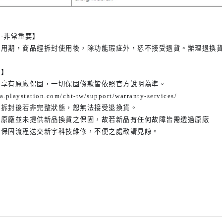
-非常重要】
試用期，商品經拆封使用後，除功能瑕疵外，恕不接受退貨。辦理退換
款】
品享有原廠保固，一切保固條款皆依照官方說明為準。
ia.playstation.com/cht-tw/support/warranty-services/
品拆封後若非完整狀態，恕無法接受退換貨。
品原廠並未提供新品換貨之保固，故若新品有任何故障皆需透過原廠
固流程送交新宇科技維修，不便之處敬請見諒。