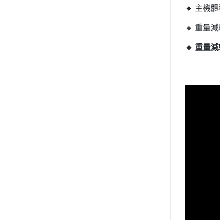
🔸 主機
🔸 重
🔸 重