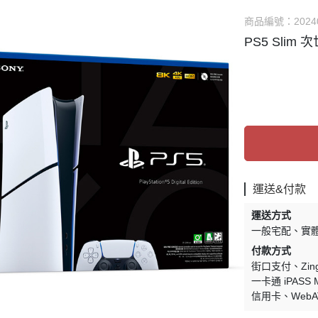
他TV Game主機
✅ PSV 卡匣
⭐ 直驅方向盤相關
商品編號：
2024
DS系列 掌機
✅ 3DS 卡匣
✅ 賽車架 相關
PS5 Slim
SV系列 掌機
✅ 其他遊戲
✅ 飛行模擬 相關
他 掌機
✅ PS3 遊戲
✅ 賽車 飛行支架 
🗺️ 賽道、模組 相
運送&付款
運送方式
一般宅配
實
付款方式
街口支付
Zi
一卡通 iPASS 
信用卡
Web