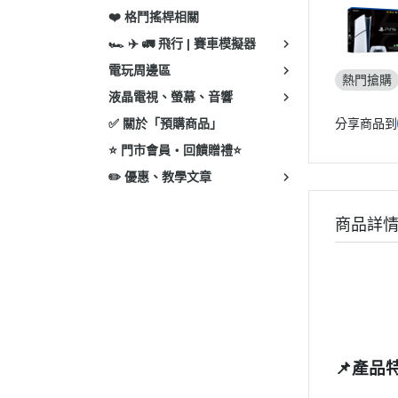
❤️ 格鬥搖桿相關
🏎 ✈️ 🚛 飛行 | 賽車模擬器
電玩周邊區
熱門搶購
液晶電視、螢幕、音響
✅ 關於「預購商品」
分享商品到
⭐ 門市會員・回饋贈禮⭐
✏️ 優惠、教學文章
商品詳
📌產品