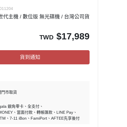
✅ 其他周邊
011204
 次世代主機 / 數位版 無光碟機 / 台灣公司貨
周邊設備
$
17,989
TWD
關
貨到通知
體門市取貨
ngala 銀角零卡
全支付
MONEY
當面付款
轉帳匯款
LINE Pay
ATM
7-11 iBon
FamiPort
AFTEE先享後付