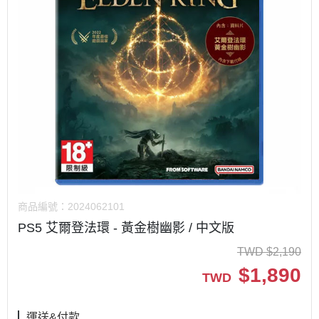
商品編號：
2024062101
PS5 艾爾登法環 - 黃金樹幽影 / 中文版
TWD
$
2,190
$
1,890
TWD
運送&付款