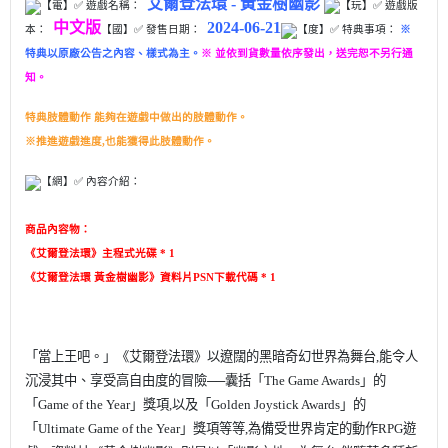
艾爾登法環 - 黃金樹幽影
【電】✅ 遊戲名稱：
【玩】
✅ 遊戲版
中文版
2024-06-21
本：
【國】✅ 發售日期：
【度】✅ 特典事項：
※
特典以原廠公告之內容、樣式為主。
※ 並依到貨數量依序發出，送完恕不另行通
知。
特典肢體動作 能夠在遊戲中做出的肢體動作。
※推進遊戲進度,也能獲得此肢體動作。
【網】✅ 內容介紹：
商品內容物：
《艾爾登法環》主程式光碟 * 1
《艾爾登法環 黃金樹幽影》資料片PSN下載代碼 * 1
「當上王吧。」《艾爾登法環》以遼闊的黑暗奇幻世界為舞台,能令人
沉浸
其中、享受高自由度的冒險──囊括「The Game Awards」的
「Game of
the Year」獎項,以及「Golden Joystick Awards」的
「Ultimate Game
of the Year」獎項等等,為備受世界肯定的動作RPG遊