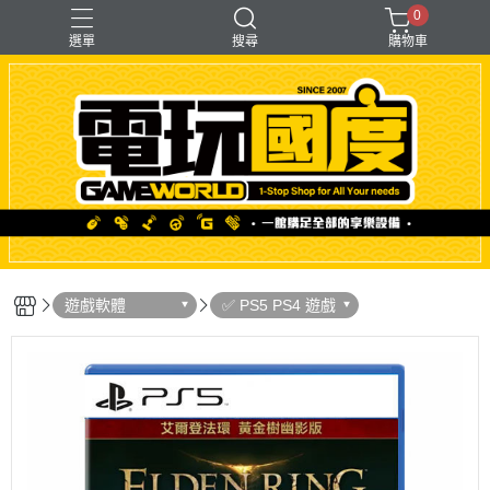
0
選單
搜尋
購物車
「遊戲」多人同樂
【PS＋PC用】賽模
〖直驅式〗基座
F1形式
支架【可收折】
遊戲軟體
✅ PS5 PS4 遊戲