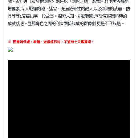
戲。資料片《黃金樹
幽影》則是以「幽影之地」為舞台,伴隨著多種新
增要素(令人戰慄的地下
迷宮、充滿威脅性的敵人,以及新增的武器、防
具等等),交織出另一段故
事。探索未知、挑戰困難,享受克服困境時的
成就感吧。登場角色之間的利
害關係譜成的群像劇,更是不容錯過。
※
因應消保處，軟體、遊戲經拆封，不適用七天鑑賞期
。