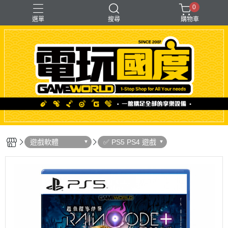
0
選單
搜尋
購物車
「遊戲」多人同樂
【PS＋PC用】賽模
〖直驅式〗基座
F1形式
支架【可收折】
遊戲軟體
✅ PS5 PS4 遊戲