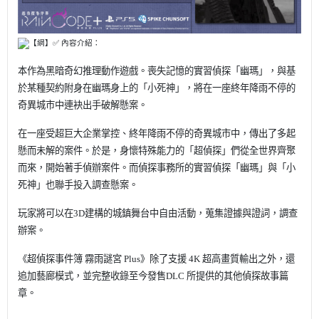
【網】✅ 內容介紹：
本作為黑暗奇幻推理動作遊戲。喪失記憶的實習偵探「幽瑪」，與基
於某種契約附身在幽瑪身上的「小死神」，
將在一座終年降雨不停的
奇異城市中連袂出手破解懸案。
在一座受超巨大企業掌控、終年降雨不停的奇異城市中，傳出了多起
懸而未解的案件。於是，身懷特殊能力的「超偵探」們從全世界齊聚
而來，開始著手偵辦案件。而偵探事務所的實習偵探「幽瑪」與「小
死神」也聯手投入調查懸案。
玩家將可以在3D建構的城鎮舞台中自由活動，蒐集證據與證詞，調查
辦案。
《超偵探事件簿 霧雨謎宮 Plus》除了支援 4K 超高畫質輸出之外，還
追加藝廊模式，並完整收錄至今發售DLC 所提供的其他偵探故事篇
章。