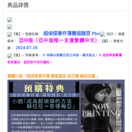
商品詳情
超偵探事件簿霧雨謎宮 Plus
【電】✅ 遊戲名稱：
【玩】
✅ 遊戲
亞中版
（亞中版唯一支援繁體中文）
版本：
【國】✅ 發售日
2024-07-18
期：
【度】✅ 特典事項：
※ 特典以原廠公告之內容、樣式為主。
※ 並依到貨數量
依序發出，送完恕不另行通知。
實體小說「超偵探事件簿 霧雨謎宮 前日譚 赫拉拉篇 」