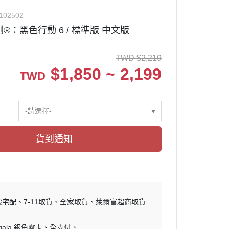
✅ 其他周邊
102502
刻®：黑色行動 6 / 標準版 中文版
TWD
$
2,219
周邊設備
$
1,850 ~ 2,199
TWD
關
-請選擇-
貨到通知
般宅配
7-11取貨
全家取貨
萊爾富超商取貨
ngala 銀角零卡
全支付