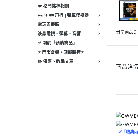
❤️ 格鬥搖桿相關
🏎 ✈️ 🚛 飛行 | 賽車模擬器
電玩周邊區
分享商品到
液晶電視、螢幕、音響
✅ 關於「預購商品」
⭐ 門市會員・回饋贈禮⭐
✏️ 優惠、教學文章
商品詳
※「特典內