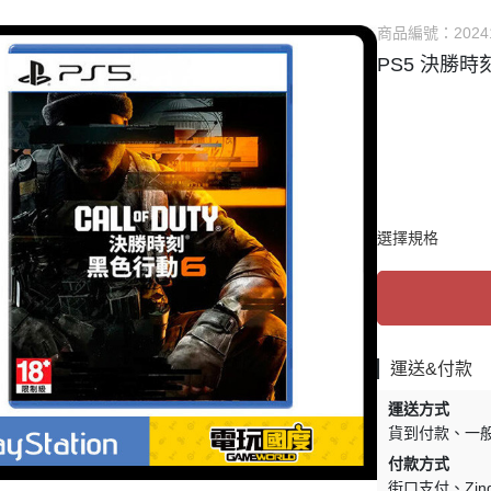
他TV Game主機
✅ PSV 卡匣
⭐ 直驅方向盤相關
商品編號：
2024
DS系列 掌機
✅ 3DS 卡匣
✅ 賽車架 相關
PS5 決勝時
SV系列 掌機
✅ 其他遊戲
✅ 飛行模擬 相關
他 掌機
✅ PS3 遊戲
✅ 賽車 飛行支架 
🗺️ 賽道、模組 相
選擇規格
運送&付款
運送方式
貨到付款
一
付款方式
街口支付
Zi