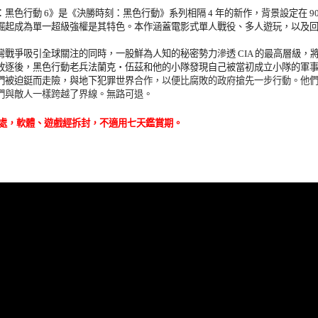
：黑色行動 6》是《決勝時刻：黑色行動》系列相隔 4 年的新作，背景設定在 
崛起成為單一超級強權是其特色。本作涵蓋電影式單人戰役、多人遊玩，以及
爭吸引全球關注的同時，一股鮮為人知的秘密勢力滲透 CIA 的最高層級，
放逐後，黑色行動老兵法蘭克・伍茲和他的小隊發現自己被當初成立小隊的軍
們被迫鋌而走險，與地下犯罪世界
合作，以便比腐敗的政府搶先一步行動。他
們與敵人一樣跨越了界線。無路可退。
處，軟體、遊戲經拆封，不適用七天鑑賞期
。