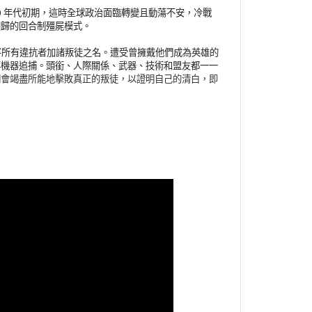
90 年代初期，這時全球政治面臨轉變且動蕩不安，冷戰
回歸的回合制殭屍模式。
將所有違抗者加諸叛徒之名。遭受曾擁戴他們成為英雄的
事機器追捕。頭銜、人際關係、武器、技術和盟友都一一
們會竭盡所能地擊敗真正的叛徒，以證明自己的清白，即