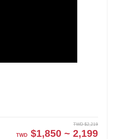
TWD
$
2,219
$
1,850 ~ 2,199
TWD