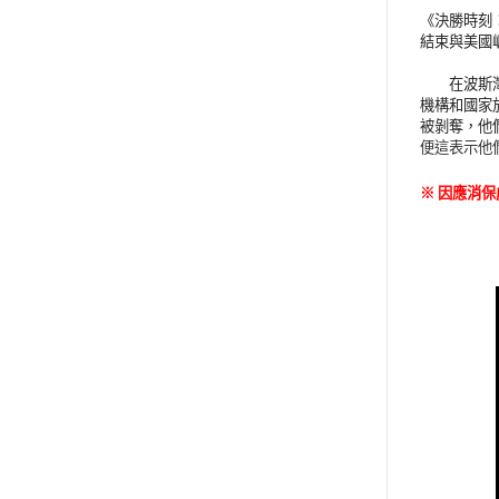
《決勝時刻
結束與美國
在波斯灣戰
機構和國家
被剝奪，他
便這表示他
※
因應消保