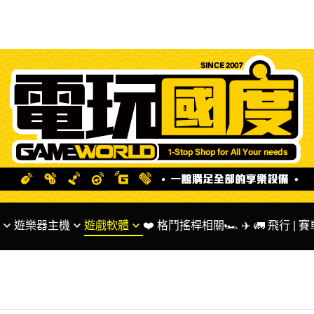
遊樂器主機
遊戲軟體
❤️ 格鬥搖桿相關
🏎 ✈️ 🚛 飛行 |
ntendo 系列主機
✅ SWITCH 遊戲
🌟 Fanatec 台灣代
S系列主機
✅ PS5 PS4 遊戲
🏎 MOZA Racing
BOX系列主機
✅ XBOX系列遊戲
✅ 方向盤 相關