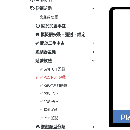
✅ 其
促銷活動
✅ 3
免運費 優惠
✅ P
⭕️ 關於加盟事宜
✅ 其
🚚 模擬器安裝、運送、設定
✅ 關於二手中古
遊樂器主機
遊戲軟體
✅ SWITCH 遊戲
✅ PS5 PS4 遊戲
✅ XBOX系列遊戲
✅ PSV 卡匣
✅ 3DS 卡匣
✅ 其他遊戲
✅ PS3 遊戲
🎮 遊戲類型分類