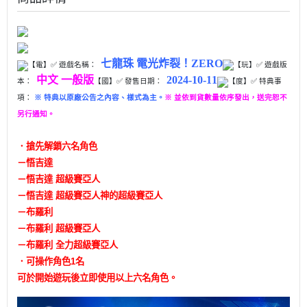
七龍珠 電光炸裂！ZERO
【電】✅ 遊戲名稱：
【玩】
✅ 遊戲版
中文 一般版
2024-10-11
本：
【國】✅ 發售日期：
【度】✅ 特典事
項：
※ 特典以原廠公告之內容、樣式為主。
※ 並依到貨數量依序發出，送完恕不
另行通知。
．搶先解鎖六名角色
－悟吉達
－悟吉達 超級賽亞人
－悟吉達 超級賽亞人神的超級賽亞人
－布羅利
－布羅利 超級賽亞人
－布羅利 全力超級賽亞人
．可操作角色1名
可於開始遊玩後立即使用以上六名角色。