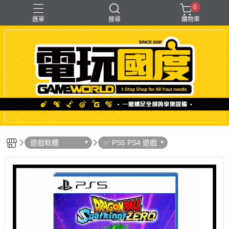
0
選單
搜尋
購物車
「遊戲」多人同樂
【PS＋PC用】賽模
〖直驅式〗基座
F1形式
支架【可收折】
遊戲軟體
✅ PS5 PS4 遊戲