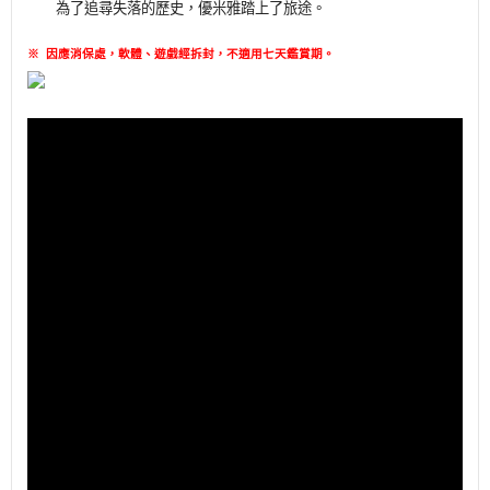
為了追尋失落的歷史，優米雅踏上了旅途。
※
因應消保處，軟體、遊戲經拆封，不適用七天鑑賞期
。