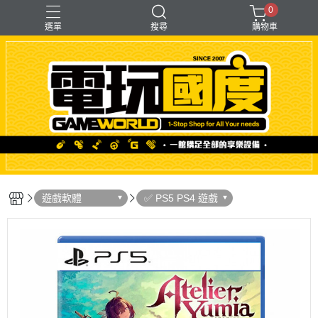
0
選單
搜尋
購物車
「遊戲」多人同樂
【PS＋PC用】賽模
〖直驅式〗基座
F1形式
支架【可收折】
遊戲軟體
✅ PS5 PS4 遊戲