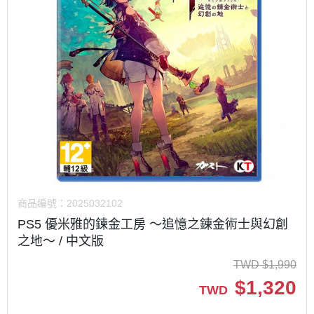
商品編號：
2025032102
PS5 優米雅的鍊金工房 ～追憶之鍊金術士與幻創
之地～ / 中文版
TWD
$
1,990
$
1,320
TWD