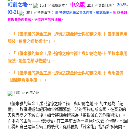
幻創之地～
中文版
2025-
【玩】
✅ 遊戲版本：
【國】✅ 發售日期：
03-21
【度】✅ 特典事項：
※ 特典以原廠公告之內容、樣式為主。
※ 並依到
貨數量依序發出，送完恕不另行通知。
．「《優米雅的鍊金工房 ~追憶之鍊金術士與幻創之地~》優米雅專用
服裝 “追憶之運動術士”」。
．「《優米雅的鍊金工房 ~追憶之鍊金術士與幻創之地~》芙拉米專用
服裝 “追憶之懸浮物體”」。
．「《優米雅的鍊金工房 ~追憶之鍊金術士與幻創之地~》專用裝備
“訓練用負重手環”」。
【網】✅ 內容介紹：
《優米雅的鍊金工房 ~追憶之鍊金術士與幻創之地~》的主題為「記
憶」。故事講述曾經因鍊金術而繁盛一時的阿拉迪斯帝國，在突發的
天災異變之下滅亡後，如今將鍊金術視為「招致滅亡的危險術法」。
而本次的主角 —— 優米雅，在三年前因為一場意外失去了母親，也因
此得知自己是鍊金術士的後代，從此便對「鍊金術」抱持許多疑問。