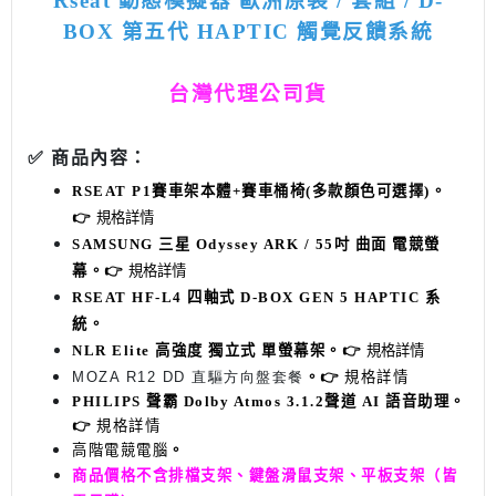
Rseat 動態模擬器 歐洲原裝 / 套組 / D-
BOX 第五代 HAPTIC 觸覺反饋系統
台灣代理公司貨
✅ 商品內容：
RSEAT P1賽車架本體+賽車桶椅(多款顏色可選擇)。
👉
規格詳情
SAMSUNG 三星 Odyssey ARK / 55吋 曲面 電競螢
幕
。
👉
規格詳情
RSEAT HF-L4 四軸式 D-BOX GEN 5 HAPTIC
系
統
。
NLR Elite 高強度 獨立式 單螢幕架
。
👉
規格詳情
MOZA R12 DD 直驅方向盤套餐
。👉
規格詳情
PHILIPS 聲霸 Dolby Atmos 3.1.2聲道 AI 語音助理
。
👉
規格詳情
高階電競電腦
。
商品價格不含排檔支架、鍵盤滑鼠支架、平板支架（皆