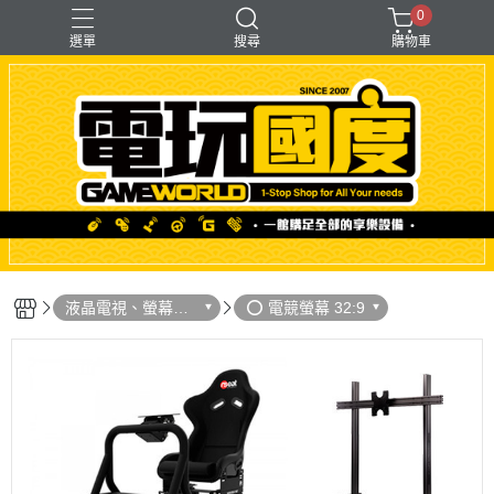
0
選單
搜尋
購物車
「遊戲」多人同樂
【PS＋PC用】賽模
〖直驅式〗基座
F1形式
支架【可收折】
液晶電視、螢幕、
⭕️ 電競螢幕 32:9
音響