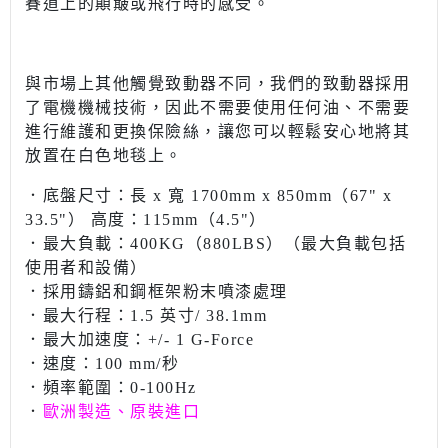
賽道上的顛簸或飛行時的感受。
與市場上其他觸覺致動器不同，我們的致動器採用
了電機機械技術，因此不需要使用任何油、不需要
進行維護和更換保險絲，讓您可以輕鬆安心地將其
放置在白色地毯上。
．底盤尺寸：長 x 寬 1700mm x 850mm（67" x
33.5"） 高度：115mm（4.5"）
．最大負載：400KG（880LBS）（最大負載包括
使用者和設備）
．採用鑄鋁和鋼框架粉末噴漆處理
．最大行程：1.5 英寸/ 38.1mm
．最大加速度：+/- 1 G-Force
．速度：100 mm/秒
．頻率範圍：0-100Hz
．
歐洲製造、原裝進口