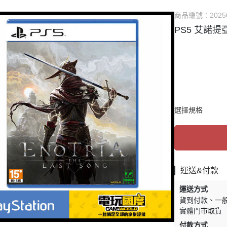
他TV Game主機
✅ PSV 卡匣
⭐ 直驅方向盤相關
商品編號：
2025
DS系列 掌機
✅ 3DS 卡匣
✅ 賽車架 相關
PS5 艾諾提
SV系列 掌機
✅ 其他遊戲
✅ 飛行模擬 相關
他 掌機
✅ PS3 遊戲
✅ 賽車 飛行支架 
🗺️ 賽道、模組 相
選擇規格
運送&付款
運送方式
貨到付款
一
實體門市取貨
付款方式