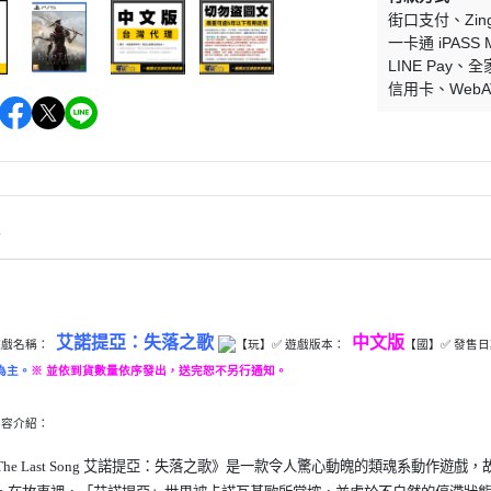
街口支付
Zi
一卡通 iPASS 
LINE Pay
全
信用卡
Web
情
艾諾提亞：失落之歌
中文版
遊戲名稱：
【玩】
✅ 遊戲版本：
【國】✅ 發售
為主。
※ 並依到貨數量依序發出，送完恕不另行通知。
內容介紹：
ia：The Last Song 艾諾提亞：失落之歌》是一款令人驚心動魄的類魂系動