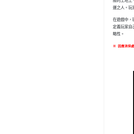
險的土地上
運之人。玩
在遊戲中，
定義玩家自
略性。
※
因應消保