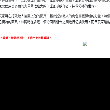
。在故事裡，「艾諾提亞」世界被卡諾瓦基歐所掌控，並處於不自然的停滯狀
家需使用奧多爾的力量擊敗強大的卡諾瓦基歐作者，拯救停滯的世界。
玩家可在打敗敵人後戴上他的面具，藉此扮演敵人的角色並獲得新的力量。每
己獨特的面具，並隨時在多達三個的面具組合之間進行切換使用，而且玩家還
處，軟體、遊戲經拆封，不適用七天鑑賞期
。