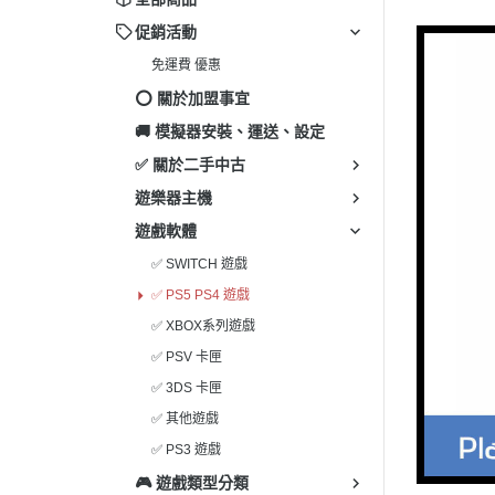
✅ 其
促銷活動
✅ 3
免運費 優惠
✅ P
⭕️ 關於加盟事宜
✅ 其
🚚 模擬器安裝、運送、設定
✅ 關於二手中古
遊樂器主機
遊戲軟體
✅ SWITCH 遊戲
✅ PS5 PS4 遊戲
✅ XBOX系列遊戲
✅ PSV 卡匣
✅ 3DS 卡匣
✅ 其他遊戲
✅ PS3 遊戲
🎮 遊戲類型分類