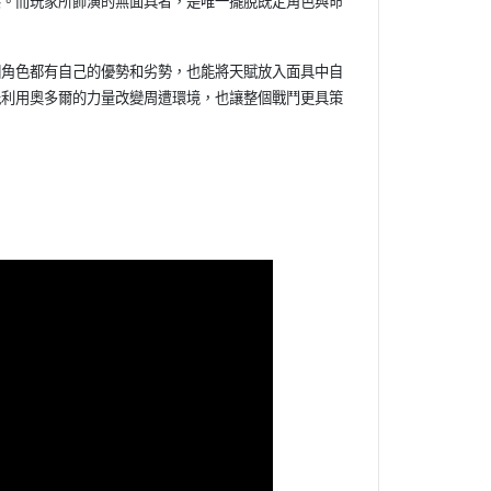
態。而玩家所飾演的無面具者，是唯一擺脫既定角色與命
個角色都有自己的優勢和劣勢，也能將天賦放入面具中自
能利用奧多爾的力量改變周遭環境，也讓整個戰鬥更具策