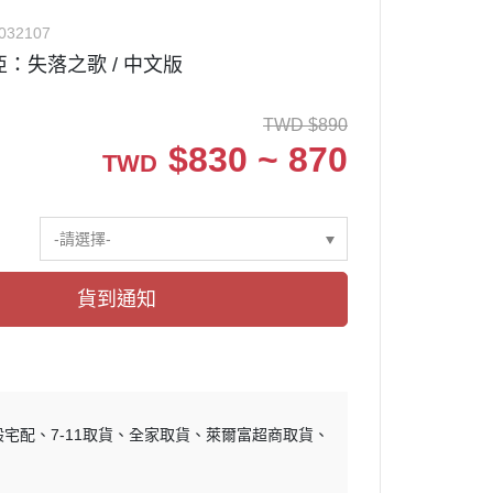
✅ 其他周邊
032107
亞：失落之歌 / 中文版
TWD
$
890
周邊設備
$
830 ~ 870
TWD
關
-請選擇-
貨到通知
般宅配
7-11取貨
全家取貨
萊爾富超商取貨