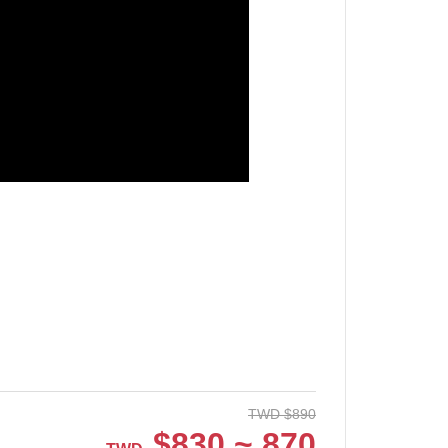
TWD
$
890
$
830 ~ 870