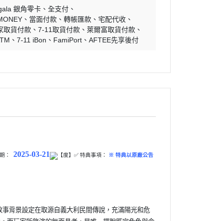
ngala 銀角零卡
全支付
MONEY
當面付款
轉帳匯款
宅配代收
家取貨付款
7-11取貨付款
萊爾富取貨付款
ATM
7-11 iBon
FamiPort
AFTEE先享後付
2025-03-21
日期：
【度】✅ 特典事項：
※ 特典以原廠公告
作遊戲，故事背景設定在取源自義大利民間傳說，充滿陽光和危