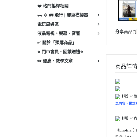
❤️ 格鬥搖桿相關
🏎 ✈️ 🚛 飛行 | 賽車模擬器
電玩周邊區
分享商品到
液晶電視、螢幕、音響
✅ 關於「預購商品」
⭐ 門市會員・回饋贈禮⭐
✏️ 優惠、教學文章
商品詳
【電】✅ 
之內容、樣式
【網】✅ 
《Enotr