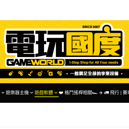
遊樂器主機
遊戲軟體
❤️ 格鬥搖桿相關
🏎 ✈️ 🚛 飛行 |
ntendo 系列主機
✅ SWITCH 遊戲
🌟 Fanatec 台灣代
S系列主機
✅ PS5 PS4 遊戲
🏎 MOZA Racing
BOX系列主機
✅ XBOX系列遊戲
✅ 方向盤 相關