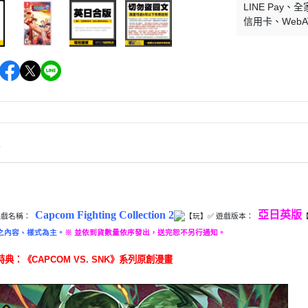
LINE Pay
全
信用卡
Web
情
Capcom Fighting Collection 2
亞日英版
遊戲名稱：
【玩】
✅ 遊戲版本：
之內容、樣式為主。
※ 並依到貨數量依序發出，送完恕不另行通知。
典：《CAPCOM VS. SNK》系列原創漫畫