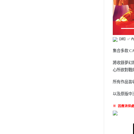
【網】✅ 
集合多款 C
將收錄夢幻跨
心所欲對戰
所有作品皆
以及原版中
※
因應消保