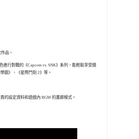
款作品，
色進行對戰的《Capcom vs. SNK》系列，能輕鬆享受隨
學園》、《星際鬥劍 2》等。
的設定資料和遊戲內 BGM 的畫廊模式。