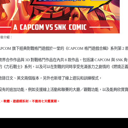
內容介紹：
APCOM 旗下經典對戰格鬥遊戲於一堂的《CAPCOM 格鬥遊戲合輯》系列第 2 
界合作作品與 3D 對戰格鬥作品在內共 8 款作品，包括讓 CAPCOM 與 SNK 角
的《力石戰士》系列，以及可以在對戰的同時享受充滿張力之劇情的《燃燒正義
收錄日文、英文兩個版本，另外也新增了線上遊玩和訓練模式，
沒有的追加功能，例如支援線上活動和聯賽的大廳／觀戰功能，以及能夠欣賞寶貴
處，軟體、遊戲經拆封，不適用七天鑑賞期
。