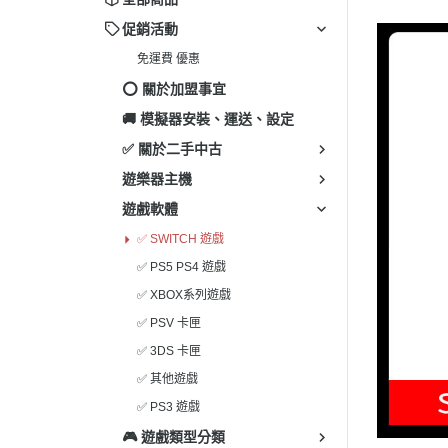
✅ 其
促銷活動
✅ 3
免運費 優惠
✅ P
⭕️ 關於加盟事宜
✅ 其
🚚 模擬器安裝、運送、設定
✅ 關於二手中古
遊樂器主機
遊戲軟體
✅ SWITCH 遊戲
✅ PS5 PS4 遊戲
✅ XBOX系列遊戲
✅ PSV 卡匣
✅ 3DS 卡匣
✅ 其他遊戲
✅ PS3 遊戲
🎮 遊戲類型分類