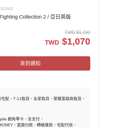
✅ 其他周邊
051602
ighting Collection 2 / 亞日英版
TWD
$
1,190
周邊設備
$
1,070
TWD
關
貨到通知
般宅配
7-11取貨
全家取貨
萊爾富超商取貨
ngala 銀角零卡
全支付
MONEY
當面付款
轉帳匯款
宅配代收