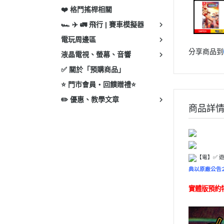
❤️ 格鬥搖桿相關
🏎 ✈️ 🚛 飛行 | 賽車模擬器
電玩周邊區
分享商品到
液晶電視、螢幕、音響
✅ 關於「預購商品」
⭐ 門市會員・回饋贈禮⭐
✏️ 優惠、教學文章
商品詳
【電】✅ 
典以原廠公告
實體版預約特