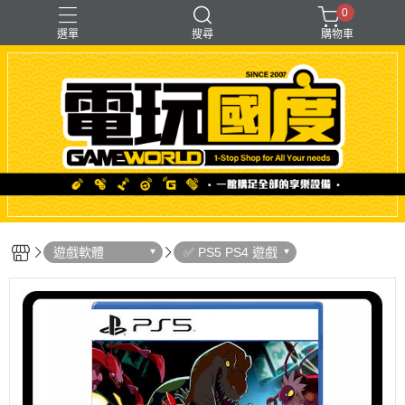
0
選單
搜尋
購物車
「遊戲」多人同樂
【PS＋PC用】賽模
〖直驅式〗基座
F1形式
支架【可收折】
遊戲軟體
✅ PS5 PS4 遊戲