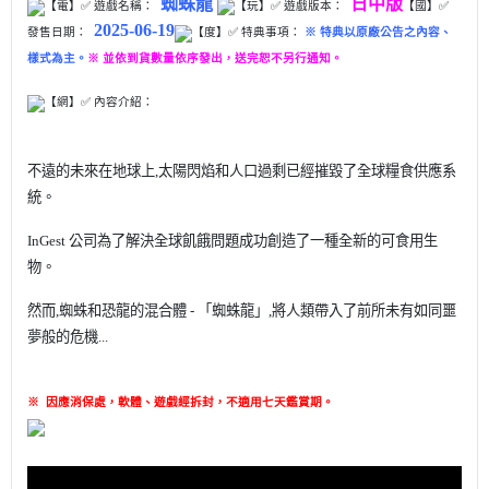
蜘蛛龍
日中版
【電】✅ 遊戲名稱：
【玩】
✅ 遊戲版本：
【國】✅
2025-06-19
發售日期：
【度】✅ 特典事項：
※ 特典以原廠公告之內容、
樣式為主。
※ 並依到貨數量依序發出，送完恕不另行通知。
【網】✅ 內容介紹：
不遠的未來在地球上,太陽閃焰和人口過剩已經摧毀了全球糧食供應系
統。
InGest 公司為了解決全球飢餓問題成功創造了一種全新的可食用生
物。
然而,蜘蛛和恐龍的混合體 - 「蜘蛛龍」,將人類帶入了前所未有如同噩
夢般的危機...
※
因應消保處，軟體、遊戲經拆封，不適用七天鑑賞期
。