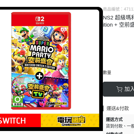
他TV Game主機
✅ PSV 卡匣
⭐ 直驅方向盤相關
商品編號：
4711
DS系列 掌機
✅ 3DS 卡匣
✅ 賽車架 相關
NS2 超級瑪利歐
SV系列 掌機
✅ 其他遊戲
✅ 飛行模擬 相關
ition + 空
他 掌機
✅ PS3 遊戲
✅ 賽車 飛行支架 
🗺️ 賽道、模組 相
數量
加
運送&付款
運送方式
貨到付款
一