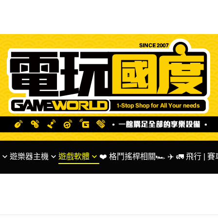
遊樂器主機
遊戲軟體
❤️ 格鬥搖桿相關
🏎 ✈️ 🚛 飛行 |
ntendo 系列主機
✅ SWITCH 遊戲
🌟 Fanatec 台灣代
S系列主機
✅ PS5 PS4 遊戲
🏎 MOZA Racing
BOX系列主機
✅ XBOX系列遊戲
✅ 方向盤 相關