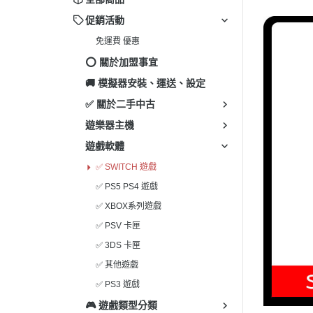
✅ 其
促銷活動
✅ 3
免運費 優惠
✅ P
⭕️ 關於加盟事宜
✅ 其
🚚 模擬器安裝、運送、設定
✅ 關於二手中古
遊樂器主機
遊戲軟體
✅ SWITCH 遊戲
✅ PS5 PS4 遊戲
✅ XBOX系列遊戲
✅ PSV 卡匣
✅ 3DS 卡匣
✅ 其他遊戲
✅ PS3 遊戲
🎮 遊戲類型分類