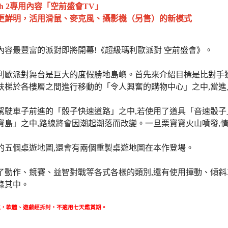
tch 2專用內容「空前盛會TV」
更鮮明，活用滑鼠、麥克風、攝影機（另售）的新模式
內容最豐富的派對即將開幕!《超級瑪利歐派對 空前盛會》。
利歐派對舞台是巨大的度假勝地島嶼。首先來介紹目標是比對手
扶梯於各樓層之間進行移動的「令人興奮的購物中心」之中,當進
駕駛車子前進的「骰子快速道路」之中,若使用了道具「音速骰子」
島」之中,路線將會因潮起潮落而改變。一旦栗寶寶火山噴發,情勢可能
的五個桌遊地圖,還會有兩個重製桌遊地圖在本作登場。
動作、競賽、益智對戰等各式各樣的類別,還有使用揮動、傾斜Joy
錄其中。
處，軟體、遊戲經拆封，不適用七天鑑賞期
。