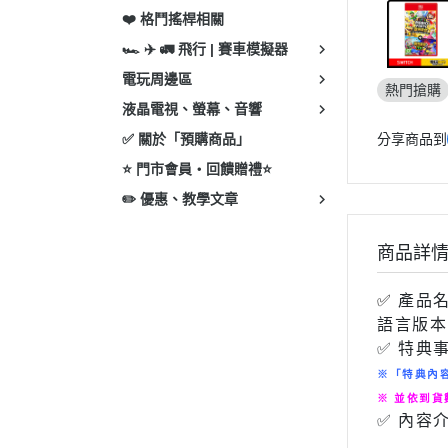
❤️ 格鬥搖桿相關
🏎 ✈️ 🚛 飛行 | 賽車模擬器
電玩周邊區
熱門搶購
液晶電視、螢幕、音響
✅ 關於「預購商品」
分享商品到
⭐ 門市會員・回饋贈禮⭐
✏️ 優惠、教學文章
商品詳
✅
產品
語言版本
✅ 特典
※「特典內
※ 並依到
✅ 內容