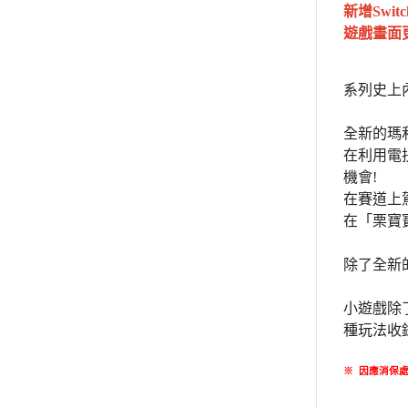
新增Swi
遊戲畫面
系列史上
全新的瑪
在利用電
機會!
在賽道上
在「栗寶寶
除了全新
小遊戲除了
種玩法收
※
因應消保