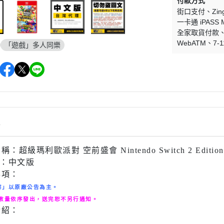
付款方式
街口支付
Zi
一卡通 iPASS 
全家取貨付款
WebATM
7-1
「遊戲」多人同樂
情
名稱：
超級瑪利歐派對 空前盛會 Nintendo Switch 2 Editi
：中文版
事項：
容」以原廠公告為主。
貨數量依序發出，送完恕不另行通知。
介紹：
GAMEWORLD 電玩國度