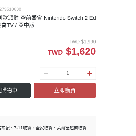
✅ 其他周邊
279510638
派對 空前盛會 Nintendo Switch 2 Ed
前盛會TV / 亞中版
周邊設備
TWD
$
1,990
關
$
1,620
TWD
入購物車
立即購買
般宅配
7-11取貨
全家取貨
萊爾富超商取貨