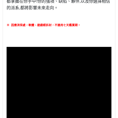
都掌握在你手中!你的強項、缺陷、夥伴,以及你選擇相信
的派系,都將影響未來走向。
※
因應消保處，軟體、遊戲經拆封，不適用七天鑑賞期
。