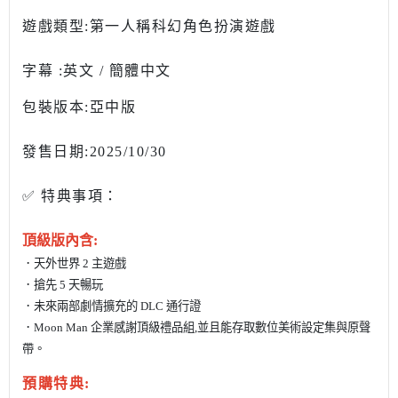
遊戲類型:第一人稱科幻角色扮演遊戲
字幕 :英文 / 簡體中文
包裝版本:亞中版
發售日期:2025/10/30
✅ 特典事項：
頂級版內含:
．天外世界 2 主遊戲
．搶先 5 天暢玩
．未來兩部劇情擴充的 DLC 通行證
．Moon Man 企業感謝頂級禮品組,並且能存取數位美術設定集與原聲
帶。
預購特典: