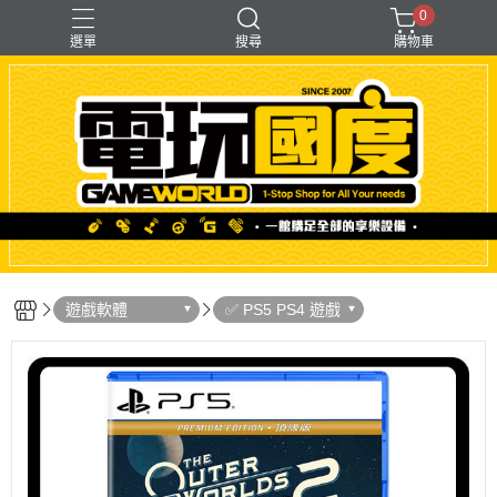
0
選單
搜尋
購物車
「遊戲」多人同樂
【PS＋PC用】賽模
〖直驅式〗基座
F1形式
支架【可收折】
遊戲軟體
✅ PS5 PS4 遊戲