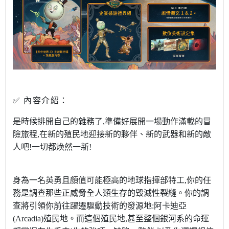
✅ 內容介紹：
GAMEWORLD 電玩國度
是時候排開自己的雜務了,準備好展開一場動作滿載的冒
險旅程,在新的殖民地迎接新的夥伴、新的武器和新的敵
人吧!一切都煥然一新!
身為一名英勇且顏值可能極高的地球指揮部特工,你的任
務是調查那些正威脅全人類生存的毀滅性裂縫。你的調
查將引領你前往躍遷驅動技術的發源地:阿卡迪亞
(Arcadia)殖民地。而這個殖民地,甚至整個銀河系的命運