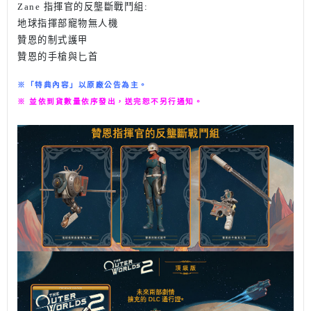
Zane 指揮官的反壟斷戰鬥組:
地球指揮部寵物無人機
贊恩的制式護甲
贊恩的手槍與匕首
※「特典內容」以原廠公告為主。
※ 並依到貨數量依序發出，送完恕不另行通知。