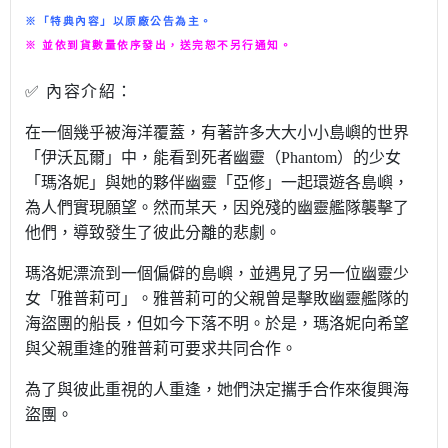
※「特典內容」以原廠公告為主。
※ 並依到貨數量依序發出，送完恕不另行通知。
✅ 內容介紹：
GAMEWORLD 電玩國度
在一個幾乎被海洋覆蓋，有著許多大大小小島嶼的世界
「伊沃瓦爾」
中，能看到死者幽靈（
Phantom
）的少女
「瑪洛妮」
與她的夥伴幽靈「亞修」一起環遊各島嶼，
為人們實現願望。
然而某天，因兇殘的幽靈艦隊襲擊了
他們，
導致發生了彼此分離的悲劇。
瑪洛妮漂流到一個偏僻的島嶼，並遇見了另一位幽靈少
女「
雅普莉可」。雅普莉可的父親曾是擊敗幽靈艦隊的
海盜團的船長，
但如今下落不明。於是，
瑪洛妮向希望
與父親重逢的雅普莉可要求共同合作。
為了與彼此重視的人重逢，她們決定攜手合作來復興海
盜團。