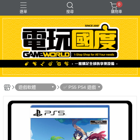
0
選單
搜尋
購物車
「遊戲」多人同樂
【PS＋PC用】賽模
〖直驅式〗基座
F1形式
支架【可收折】
遊戲軟體
✅ PS5 PS4 遊戲