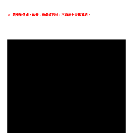
※
因應消保處，軟體、遊戲經拆封，不適用七天鑑賞期
。