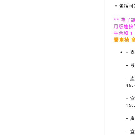
包括可
。
** 為了讓
用版連接到 
平台和 1 個
賽車椅 
– 
– 
– 
48
– 
19
– 
– 