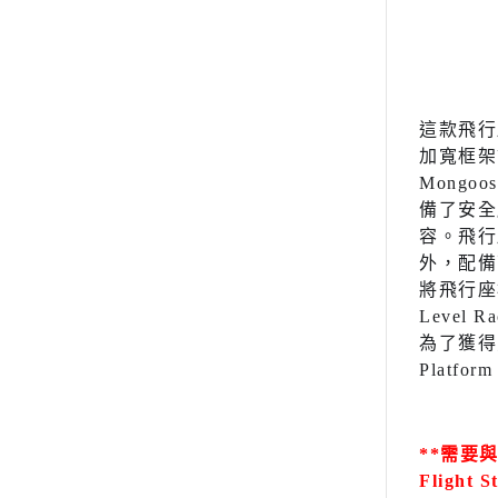
這款飛行座
加寬框架
Mong
備了安全
容。飛行
外，配備
將飛行座椅
Level
為了獲得更沉浸
Platfor
**需要與 
Flight 