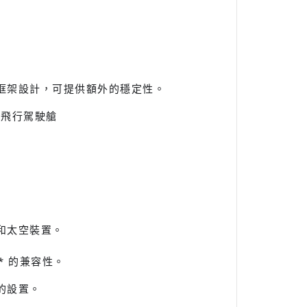
框架設計，可提供額外的穩定性。
專業級飛行駕駛艙
和太空裝置。
s** 的兼容性。
的設置。