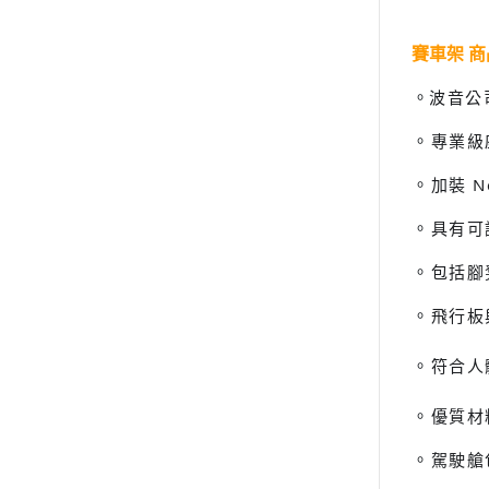
賽車架 
波音公
。
專業級
。
加裝 N
。
具有可
。
包括腳
。
飛行板
。
符合人
。
優質材料
。
駕駛艙
。