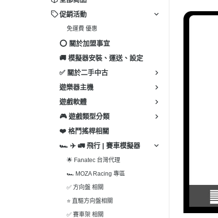
✅ 其
促銷活動
✅ 3
免運費 優惠
✅ P
⭕️ 關於加盟事宜
✅ 其
🚚 模擬器安裝、運送、設定
✅ 關於二手中古
遊樂器主機
遊戲軟體
🎮 遊戲類型分類
❤️ 格鬥搖桿相關
🏎 ✈️ 🚛 飛行 | 賽車模擬器
🌟 Fanatec 台灣代理
🏎 MOZA Racing 專區
✅ 方向盤 相關
⭐ 直驅方向盤相關
✅ 賽車架 相關