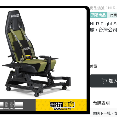
他TV Game主機
✅ PSV 卡匣
⭐ 直驅方向盤相關
商品編號：
NLR-
DS系列 掌機
✅ 3DS 卡匣
✅ 賽車架 相關
預購商品
此
SV系列 掌機
✅ 其他遊戲
✅ 飛行模擬 相關
NLR Flight S
艙 / 台灣公司貨
他 掌機
✅ PS3 遊戲
✅ 賽車 飛行支架 
🗺️ 賽道、模組 相
數量
加
預購說明
預購下一批，