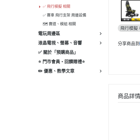
✅ 飛行模擬 相關
✅ 賽車 飛行支架 周邊設備
🗺️ 賽道、模組 相關
飛行模擬 
電玩周邊區
液晶電視、螢幕、音響
分享商品到
✅ 關於「預購商品」
⭐ 門市會員・回饋贈禮⭐
✏️ 優惠、教學文章
商品詳