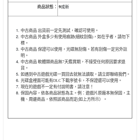
成新
商品狀態：
9
中古商品 出貨前一定先測試，確認可使用。
中古商品 外盒多少有使用痕跡(細紋刮傷)，如在乎者，請勿下
標。
中古商品 保證可以使用，光碟無刮傷。若有刮傷一定另外註
明。
中古商品 軟體類商品無7天鑑賞期，不接受任何原因要求退
貨。
如遇到中古遊戲光碟一買回去就無法讀取，請立即聯絡我們。
光碟盒裡面可能有DLC下載序號卡，不保證還可以使用。
現在的遊戲不一定有付說明書，請注意！
保固內容，依各商品狀態為主。例：遊戲片原廠本無保固，主
機、周邊商品，依照該商品而定(如上方所示）。