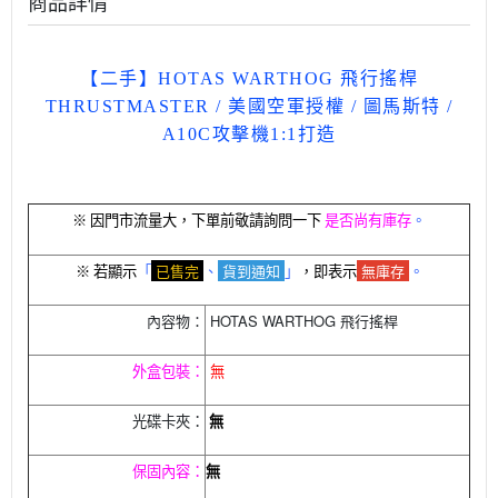
商品詳情
【二手】HOTAS WARTHOG 飛行搖桿
THRUSTMASTER / 美國空軍授權 / 圖馬斯特 /
A10C攻擊機1:1打造
※ 因門市流量大，下單前敬請詢問一下
是否尚有庫存
。
已售完
貨到通知
無庫存
※ 若顯示
「
、
」
，即表示
。
HOTAS WARTHOG 飛行搖桿
內容物：
外盒包裝：
無
光碟卡夾：
無
保固內容：
無