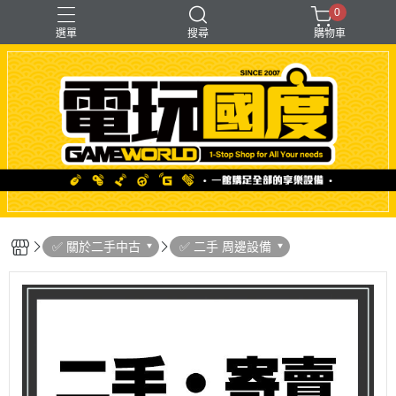
0
選單
搜尋
購物車
「遊戲」多人同樂
【PS＋PC用】賽模
〖直驅式〗基座
F1形式
支架【可收折】
✅ 關於二手中古
✅ 二手 周邊設備