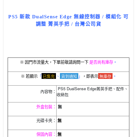
PS5 新款 DualSense Edge 無線控制器 / 模組化 可
調整 菁英手把 / 台灣公司貨
※ 因門市流量大，下單前敬請詢問一下
是否尚有庫存
。
已售完
貨到通知
無庫存
※ 若顯示
「
、
」
，即表示
。
PS5 DualSense Edge菁英手把、配件、
內容物：
收納包
外盒包裝：
無
光碟卡夾：
無
保固內容：
無