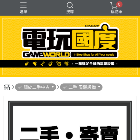
0
選單
搜尋
購物車
「遊戲」多人同樂
【PS＋PC用】賽模
〖直驅式〗基座
F1形式
支架【可收折】
✅ 關於二手中古
✅ 二手 周邊設備