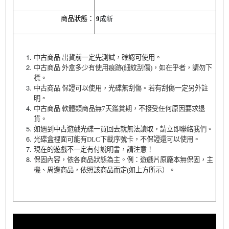
成新
商品狀態：
9
中古商品 出貨前一定先測試，確認可使用。
中古商品 外盒多少有使用痕跡(細紋刮傷)，如在乎者，請勿下
標。
中古商品 保證可以使用，光碟無刮傷。若有刮傷一定另外註
明。
中古商品 軟體類商品無7天鑑賞期，不接受任何原因要求退
貨。
如遇到中古遊戲光碟一買回去就無法讀取，請立即聯絡我們。
光碟盒裡面可能有DLC下載序號卡，不保證還可以使用。
現在的遊戲不一定有付說明書，請注意！
保固內容，依各商品狀態為主。例：遊戲片原廠本無保固，主
機、周邊商品，依照該商品而定(如上方所示）。