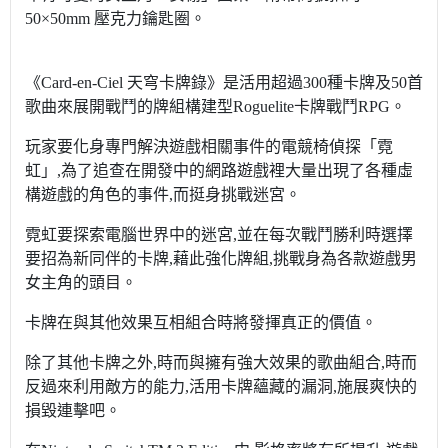
50×50mm 壓克力鑰匙圈。
《Card-en-Ciel 天穹卡牌錄》是活用超過300種卡牌及50首
歌曲來展開戰鬥的牌組構建型Roguelite卡牌戰鬥RPG。
玩家要化身專門解決遊戲相關事件的電競椅偵探「霓
虹」,為了追查在開發中的網路遊戲裡大量出現了各種虛
構遊戲的角色的事件,而挺身挑戰迷宮。
霓虹要探索電腦世界中的迷宮,並在每次戰鬥勝利時選擇
要招為新同伴的卡牌,藉此強化牌組,挑戰身為各款遊戲男
女主角的頭目。
卡牌在與其他效果互相組合時將發揮真正的價值。
除了其他卡牌之外,時而與擁有強大效果的歌曲組合,時而
反過來利用敵方的能力,活用卡牌蘊藏的漏洞,施展爽快的
損毀連擊吧。