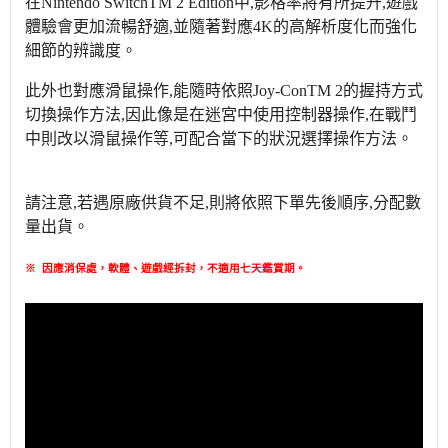
在Nintendo SwitchTM 2 Edition中,影格率將有所提升,遊戲
體驗會更加流暢舒適,並隨著對應4K的高解析度化而強化
細節的辨識度。
此外也對應滑鼠操作,能隨時依照Joy-ConTM 2的握持方式
切換操作方法,因此像是在迷宮中使用控制器操作,在戰鬥
中則改以滑鼠操作等,可配合當下的狀況選擇操作方法。
請注意,若遇原廠供貨不足,則將依照下單先後順序,分配數
量出貨。
※
因應消保處，軟體、遊戲經拆封，不適用七天鑑賞期
。