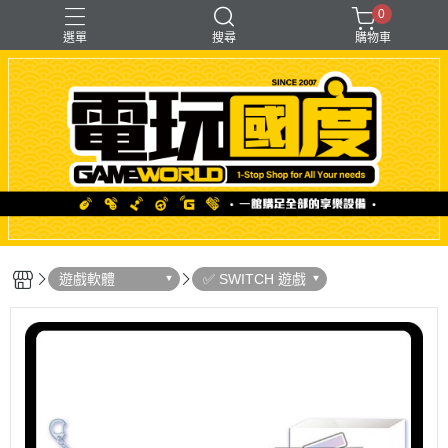
0
選單
搜尋
購物車
「遊戲」多人同樂
【PS＋PC用】賽模
〖直驅式〗基座
F1形式
支架【可收折】
遊戲軟體
✅ SWITCH 遊戲