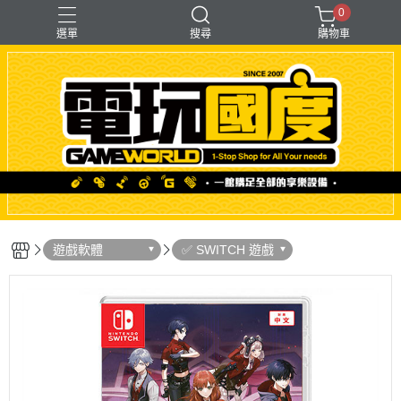
0
選單
搜尋
購物車
「遊戲」多人同樂
【PS＋PC用】賽模
〖直驅式〗基座
F1形式
支架【可收折】
遊戲軟體
✅ SWITCH 遊戲