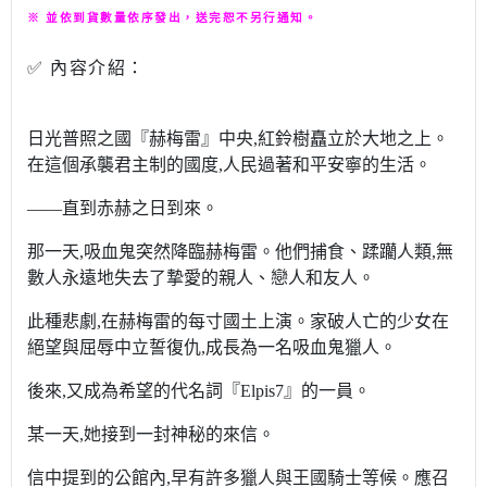
※ 並依到貨數量依序發出，送完恕不另行通知。
✅ 內容介紹：
GAMEWORLD 電玩國度
日光普照之國『赫梅雷』中央,紅鈴樹矗立於大地之上。
在這個承襲君主制的國度,人民過著和平安寧的生活。
——直到赤赫之日到來。
那一天,吸血鬼突然降臨赫梅雷。他們捕食、蹂躪人類,無
數人永遠地失去了摯愛的親人、戀人和友人。
此種悲劇,在赫梅雷的每寸國土上演。家破人亡的少女在
絕望與屈辱中立誓復仇,成長為一名吸血鬼獵人。
後來,又成為希望的代名詞『Elpis7』的一員。
某一天,她接到一封神秘的來信。
信中提到的公館內,早有許多獵人與王國騎士等候。應召