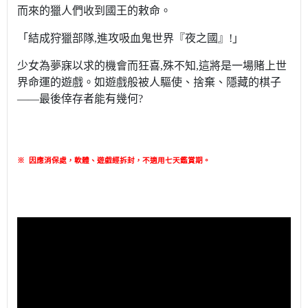
而來的獵人們收到國王的敕命。
「結成狩獵部隊,進攻吸血鬼世界『夜之國』!」
少女為夢寐以求的機會而狂喜,殊不知,這將是一場賭上世
界命運的遊戲。如遊戲般被人驅使、捨棄、隱藏的棋子
——最後倖存者能有幾何?
※
因應消保處，軟體、遊戲經拆封，不適用七天鑑賞期
。