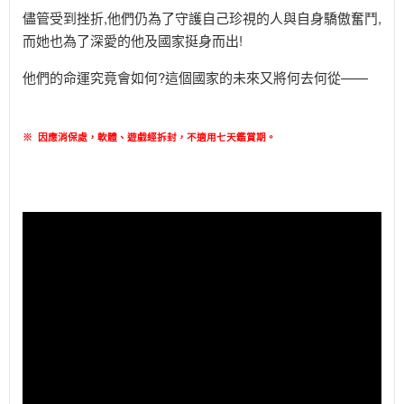
儘管受到挫折,他們仍為了守護自己珍視的人與自身驕傲奮鬥,
而她也為了深愛的他及國家挺身而出!
他們的命運究竟會如何?這個國家的未來又將何去何從——
※
因應消保處，軟體、遊戲經拆封，不適用七天鑑賞期
。