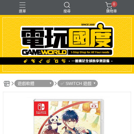
0
選單
搜尋
購物車
「遊戲」多人同樂
【PS＋PC用】賽模
〖直驅式〗基座
F1形式
支架【可收折】
遊戲軟體
✅ SWITCH 遊戲