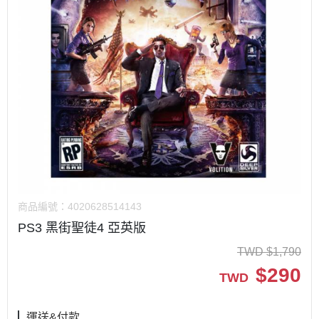
商品編號：
4020628514143
PS3 黑街聖徒4 亞英版
TWD
$
1,790
$
290
TWD
運送&付款