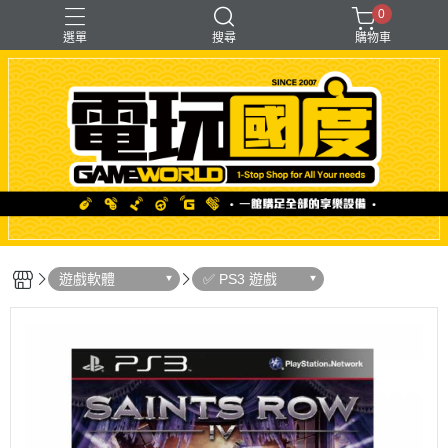
0
選單
搜尋
購物車
「遊戲」多人同樂
【PS＋PC用】賽模
〖直驅式〗基座
F1形式
支架【可收折】
遊戲軟體
✅ PS3 遊戲