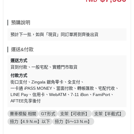
TWD
預購說明
預計下一批，如與「現貨」同訂單將到齊後出貨
運送&付款
運送方式
貨到付款
一般宅配
實體門市取貨
付款方式
街口支付
Zingala 銀角零卡
全支付
一卡通 iPASS MONEY
當面付款
轉帳匯款
宅配代收
LINE Pay
信用卡
WebATM
7-11 iBon
FamiPort
AFTEE先享後付
賽車模擬 相關
GT形式
支架【可收折】
支架【半截式】
扭力【4.9 N.m】以下
扭力【5～13 N.m】