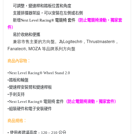
可調整，變速桿和踏板位置和角度
?
支援排擋器架設，可以安裝在左側或右側
?
新增
Next Level Racing® 電競椅 套件
（防止電競椅滑動，獨家套
?
件）
易於收納和便攜
?
兼容市售主要的方向盤。為Logitech®，Thrustmaster®，
?
Fanatec®, MOZA 等品牌系列方向盤
商品內容物：
•
Next Level Racing® Wheel Stand 2.0
•
踏板和輪盤
•
變速桿安裝臂和變速桿板
•
手剎支持
•
Next Level Racing® 電競椅 套件
（防止電競椅滑動，獨家套件）
•
組裝硬件和電子安裝硬件
商品規格：
• 使用者建議
高度 – 120 – 210 公分