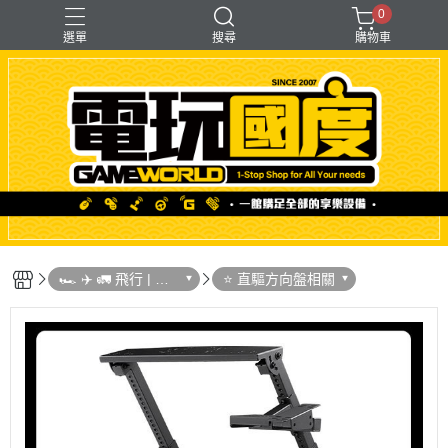
0
選單
搜尋
購物車
「遊戲」多人同樂
【PS＋PC用】賽模
〖直驅式〗基座
F1形式
支架【可收折】
🏎 ✈️ 🚛 飛行 | 賽
⭐ 直驅方向盤相關
車模擬器